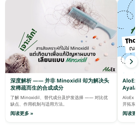
深度解析 —— 并非 Minoxidil 却为解决头
AloE
发稀疏而生的合成成分
Ayala 
了解 Minoxidil、替代成分及护发选择 —— 对比优
AloEx 
缺点、作用机制与适用方法。
开拓东盟
阅读更多 »
阅读更多